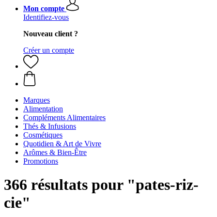
Mon compte
Identifiez-vous
Nouveau client ?
Créer un compte
Marques
Alimentation
Compléments Alimentaires
Thés & Infusions
Cosmétiques
Quotidien & Art de Vivre
Arômes & Bien-Être
Promotions
366 résultats pour "pates-riz-
cie"