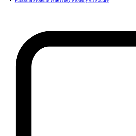
Purasana Protéine WheWhey Proteiny en Poudre