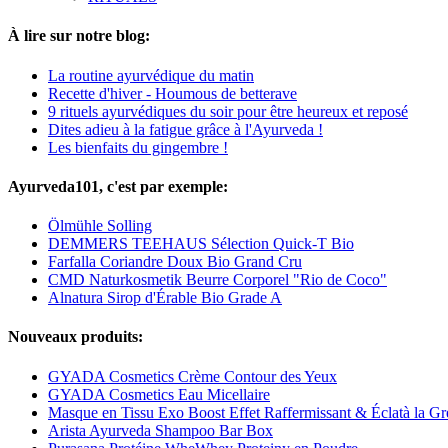
À lire sur notre blog:
La routine ayurvédique du matin
Recette d'hiver - Houmous de betterave
9 rituels ayurvédiques du soir pour être heureux et reposé
Dites adieu à la fatigue grâce à l'Ayurveda !
Les bienfaits du gingembre !
Ayurveda101, c'est par exemple:
Ölmühle Solling
DEMMERS TEEHAUS Sélection Quick-T Bio
Farfalla Coriandre Doux Bio Grand Cru
CMD Naturkosmetik Beurre Corporel "Rio de Coco"
Alnatura Sirop d'Érable Bio Grade A
Nouveaux produits:
GYADA Cosmetics Crème Contour des Yeux
GYADA Cosmetics Eau Micellaire
Masque en Tissu Exo Boost Effet Raffermissant & Éclatà la G
Arista Ayurveda Shampoo Bar Box