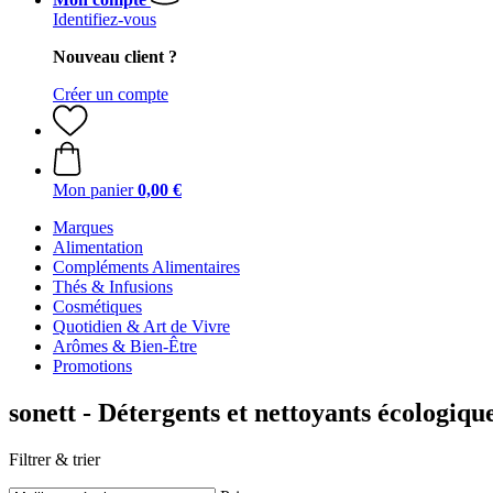
Identifiez-vous
Nouveau client ?
Créer un compte
Mon panier
0,00 €
Marques
Alimentation
Compléments Alimentaires
Thés & Infusions
Cosmétiques
Quotidien & Art de Vivre
Arômes & Bien-Être
Promotions
sonett - Détergents et nettoyants écologiqu
Filtrer & trier