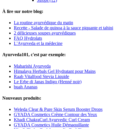
Sirops (12)
À lire sur notre blog:
La routine ayurvédique du matin
Recette - Salade de quinoa à la sauce piquante et tahini
2 délicieuses soupes ayurvédiques
FAQ Hydrolats
L'Ayurveda et la médecine
Ayurveda101, c'est par exemple:
Maharishi Ayurveda
Himalaya Herbals Gel Hydratant pour Mains
Raab Vitalfood Stevia Liquide
Le Erbe di Janas Indigo (Henné noir)
buah Ananas
Nouveaux produits:
Weleda Clear & Pure Skin Serum Booster Drops
GYADA Cosmetics Crème Contour des Yeux
Khadi ChakraCurl Ayurvedic Curl Cream
GYADA Cosmetics Huile Démaquillante