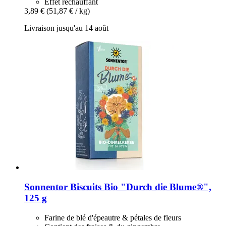
Effet réchauffant
3,89 €
(51,87 € / kg)
Livraison jusqu'au 14 août
Sonnentor
Biscuits Bio "Durch die Blume®",
125 g
Farine de blé d'épeautre & pétales de fleurs