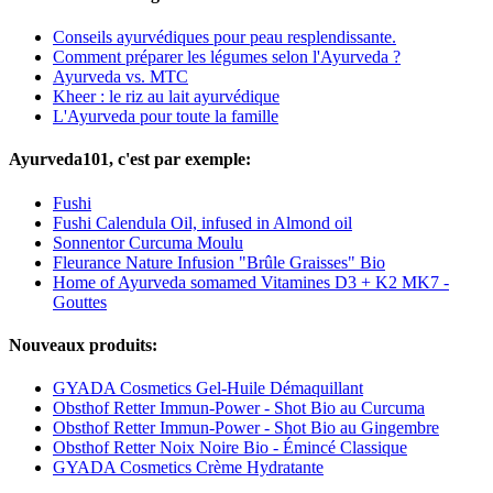
Conseils ayurvédiques pour peau resplendissante.
Comment préparer les légumes selon l'Ayurveda ?
Ayurveda vs. MTC
Kheer : le riz au lait ayurvédique
L'Ayurveda pour toute la famille
Ayurveda101, c'est par exemple:
Fushi
Fushi Calendula Oil, infused in Almond oil
Sonnentor Curcuma Moulu
Fleurance Nature Infusion "Brûle Graisses" Bio
Home of Ayurveda somamed Vitamines D3 + K2 MK7 -
Gouttes
Nouveaux produits:
GYADA Cosmetics Gel-Huile Démaquillant
Obsthof Retter Immun-Power - Shot Bio au Curcuma
Obsthof Retter Immun-Power - Shot Bio au Gingembre
Obsthof Retter Noix Noire Bio - Émincé Classique
GYADA Cosmetics Crème Hydratante