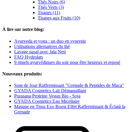
Thés Noirs (6)
Thés Verts (3)
Tisanes (11)
Tisanes aux Fruits (10)
À lire sur notre blog:
Ayurveda et yoga : un duo en synergie
Utilisations alternatives du thé
Lavage nasal avec Jala Neti
FAQ Hydrolats
9 rituels ayurvédiques du soir pour être heureux et reposé
Nouveaux produits:
Soin de Jour Raffermissant "Grenade & Peptides de Maca"
GYADA Cosmetics Lait Démaquillant
Purasana Proteine Vegan Bio - Soja
GYADA Cosmetics Eau Micellaire
Masque en Tissu Exo Boost Effet Raffermissant & Éclatà la
Grenade