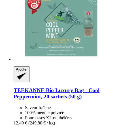
Ajouter
TEEKANNE
Bio Luxury Bag -​ Cool
Peppermint, 20 sachets (50 g)
Saveur fraîche
100% menthe poivrée
Pour tasses XL ou théières
12,49 €
(249,80 € / kg)