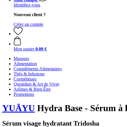
Identifiez-vous
Nouveau client ?
Créer un compte
Mon panier
0,00 €
Marques
Alimentation
Compléments Alimentaires
Thés & Infusions
Cosmétiques
Quotidien & Art de Vivre
Arômes & Bien-Être
Promotions
YUĀYU
Hydra Base - Sérum à l
Sérum visage hydratant Tridosha