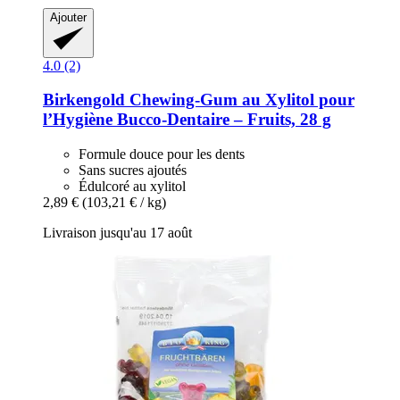
Ajouter
4.0 (2)
Birkengold
Chewing-​Gum au Xylitol pour
l’Hygiène Bucco-​Dentaire – Fruits, 28 g
Formule douce pour les dents
Sans sucres ajoutés
Édulcoré au xylitol
2,89 €
(103,21 € / kg)
Livraison jusqu'au 17 août