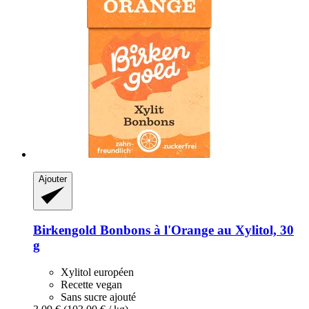
Ajouter
Birkengold
Bonbons à l'Orange au Xylitol, 30
g
Xylitol européen
Recette vegan
Sans sucre ajouté