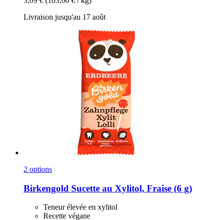
3,09 €
(103,00 € / kg)
Livraison jusqu'au 17 août
2 options
Birkengold
Sucette au Xylitol, Fraise (6 g)
Teneur élevée en xylitol
Recette végane