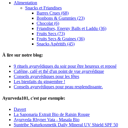
Alimentation
Snacks et Friandises
Barres Crues (68)
Bonbons & Gummies (23)
Chocolat (6)
Friandises, Energy Balls et Laddu (36)
Fruits Secs (73)
Fruits Secs & Graines (36)
Snacks Apéritifs (45)
À lire sur notre blog:
9 rituels ayurvédiques du soir pour être heureux et reposé
Caféine, café et thé d'un point de vue ayurvédique
Conseils ayurvédiques pour les fêtes
Les bienfaits du gingembre !
Conseils ayurvédiques pour peau resplendissante.
Ayurveda101, c'est par exemple:
Davert
La Saponaria Extrait Bio de Raisin Rouge
Ayurveda Rhyner Vata - Masala Bio
Suntribe Naturkosmetik Daily Mineral UV Shield SPF 50