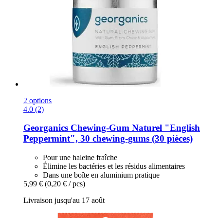
2 options
4.0 (2)
Georganics
Chewing-​Gum Naturel "English
Peppermint", 30 chewing-​gums (30 pièces)
Pour une haleine fraîche
Élimine les bactéries et les résidus alimentaires
Dans une boîte en aluminium pratique
5,99 €
(0,20 € / pcs)
Livraison jusqu'au 17 août