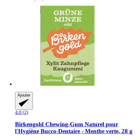
Ajouter
4.0 (2)
Birkengold
Chewing-​Gum Naturel pour
l'Hygiène Bucco-​Dentaire -​ Menthe verte, 28 g