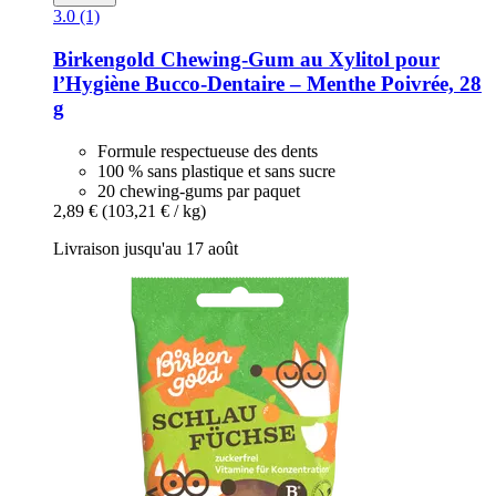
3.0 (1)
Birkengold
Chewing-​Gum au Xylitol pour
l’Hygiène Bucco-​Dentaire – Menthe Poivrée, 28
g
Formule respectueuse des dents
100 % sans plastique et sans sucre
20 chewing-gums par paquet
2,89 €
(103,21 € / kg)
Livraison jusqu'au 17 août