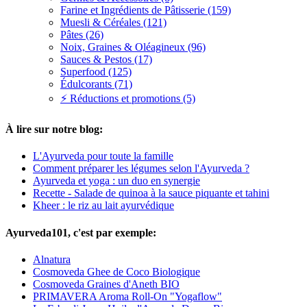
Farine et Ingrédients de Pâtisserie (159)
Muesli & Céréales (121)
Pâtes (26)
Noix, Graines & Oléagineux (96)
Sauces & Pestos (17)
Superfood (125)
Édulcorants (71)
⚡ Réductions et promotions (5)
À lire sur notre blog:
L'Ayurveda pour toute la famille
Comment préparer les légumes selon l'Ayurveda ?
Ayurveda et yoga : un duo en synergie
Recette - Salade de quinoa à la sauce piquante et tahini
Kheer : le riz au lait ayurvédique
Ayurveda101, c'est par exemple:
Alnatura
Cosmoveda Ghee de Coco Biologique
Cosmoveda Graines d'Aneth BIO
PRIMAVERA Aroma Roll-On "Yogaflow"