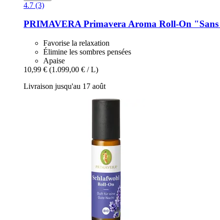
4.7 (3)
PRIMAVERA
Primavera Aroma Roll-​On "Sans 
Favorise la relaxation
Élimine les sombres pensées
Apaise
10,99 €
(1.099,00 € / L)
Livraison jusqu'au 17 août