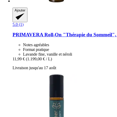
Ajouter
5.0 (1)
PRIMAVERA
Roll-​On "Thérapie du Sommeil",
Notes agréables
Format pratique
Lavande fine, vanille et néroli
11,99 €
(1.199,00 € / L)
Livraison jusqu'au 17 août