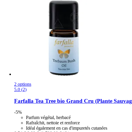
2 options
5.0 (2)
Farfalla
Tea Tree bio Grand Cru (Plante Sauvage
-5%
Parfum végétal, herbacé
Rafraîchit, nettoie et renforce
Idéal également en cas d'impuretés cutanées