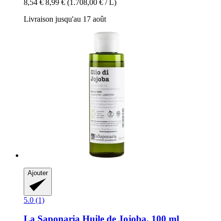
8,54 €
8,99 €
(1.708,00 € / L)
Livraison jusqu'au 17 août
Ajouter
5.0 (1)
La Saponaria
Huile de Jojoba, 100 ml