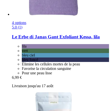
4 options
5.0 (1)
Le Erbe di Janas
Gant Exfoliant Kessa, lila
lila
vert
bleu ciel
bleu foncé
Élimine les cellules mortes de la peau
Favorise la circulation sanguine
Pour une peau lisse
6,99 €
Livraison jusqu'au 17 août