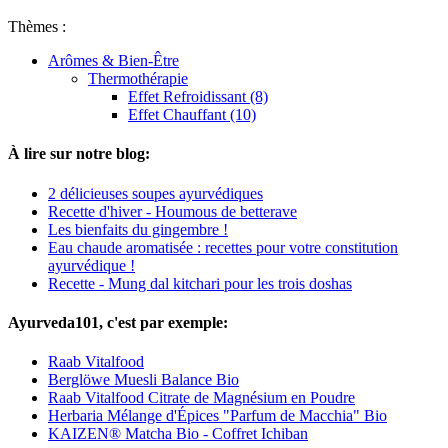
Thèmes :
Arômes & Bien-Être
Thermothérapie
Effet Refroidissant (8)
Effet Chauffant (10)
À lire sur notre blog:
2 délicieuses soupes ayurvédiques
Recette d'hiver - Houmous de betterave
Les bienfaits du gingembre !
Eau chaude aromatisée : recettes pour votre constitution
ayurvédique !
Recette - Mung dal kitchari pour les trois doshas
Ayurveda101, c'est par exemple:
Raab Vitalfood
Berglöwe Muesli Balance Bio
Raab Vitalfood Citrate de Magnésium en Poudre
Herbaria Mélange d'Épices "Parfum de Macchia" Bio
KAIZEN® Matcha Bio - Coffret Ichiban