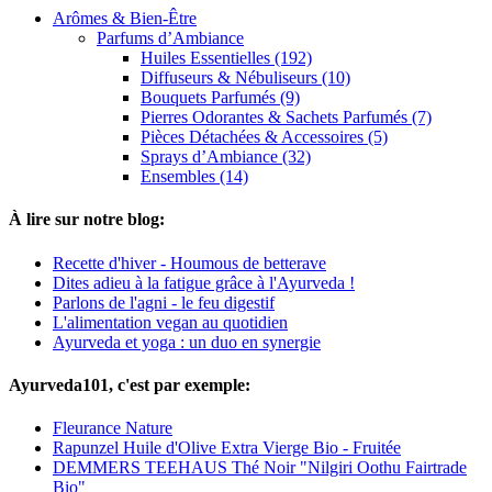
Arômes & Bien-Être
Parfums d’Ambiance
Huiles Essentielles (192)
Diffuseurs & Nébuliseurs (10)
Bouquets Parfumés (9)
Pierres Odorantes & Sachets Parfumés (7)
Pièces Détachées & Accessoires (5)
Sprays d’Ambiance (32)
Ensembles (14)
À lire sur notre blog:
Recette d'hiver - Houmous de betterave
Dites adieu à la fatigue grâce à l'Ayurveda !
Parlons de l'agni - le feu digestif
L'alimentation vegan au quotidien
Ayurveda et yoga : un duo en synergie
Ayurveda101, c'est par exemple:
Fleurance Nature
Rapunzel Huile d'Olive Extra Vierge Bio - Fruitée
DEMMERS TEEHAUS Thé Noir "Nilgiri Oothu Fairtrade
Bio"