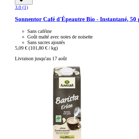
3.0 (1)
Sonnentor
Café d'Épeautre Bio -​ Instantané, 50 
Sans caféine
Goût malté avec notes de noisette
Sans sucres ajoutés
5,09 €
(101,80 € / kg)
Livraison jusqu'au 17 août