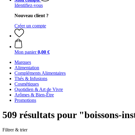
Identifiez-vous
Nouveau client ?
Créer un compte
Mon panier
0,00 €
Marques
Alimentation
Compléments Alimentaires
Thés & Infusions
Cosmétiques
Quotidien & Art de Vivre
Arômes & Bien-Être
Promotions
509 résultats pour "boissons-in
Filtrer & trier