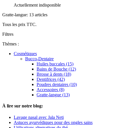
Actuellement indisponible
Gratte-langue: 13 articles
Tous les prix TTC.
Filtres
Thèmes :
Cosmétiques
Bucco-Dentaire
Huiles buccales (15)
Bains de Bouche (12)
Brosse à dents (18)
Dentifrices (42)
Poudres dentaires (10)
Accessoires (8)
Gratte-langue (13)
À lire sur notre blog:
Lavage nasal avec Jala Neti
Astuces ayurvédiques pour des ongles sains
Utilisations alternatives du thé