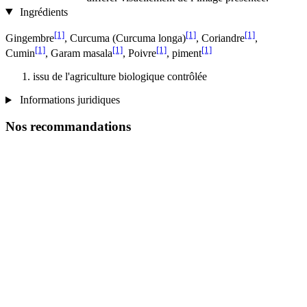
Ingrédients
[1]
[1]
[1]
Gingembre
, Curcuma (Curcuma longa)
, Coriandre
,
[1]
[1]
[1]
[1]
Cumin
, Garam masala
, Poivre
, piment
issu de l'agriculture biologique contrôlée
Informations juridiques
Nos recommandations