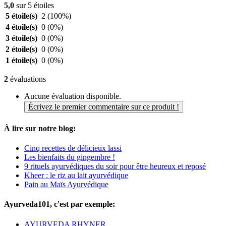
5,0
sur 5 étoiles
5 étoile(s)
2
(100%)
4 étoile(s)
0
(0%)
3 étoile(s)
0
(0%)
2 étoile(s)
0
(0%)
1 étoile(s)
0
(0%)
2
évaluations
Aucune évaluation disponible.
Écrivez le premier commentaire sur ce produit !
À lire sur notre blog:
Cinq recettes de délicieux lassi
Les bienfaits du gingembre !
9 rituels ayurvédiques du soir pour être heureux et reposé
Kheer : le riz au lait ayurvédique
Pain au Maïs Ayurvédique
Ayurveda101, c'est par exemple:
AYURVEDA RHYNER