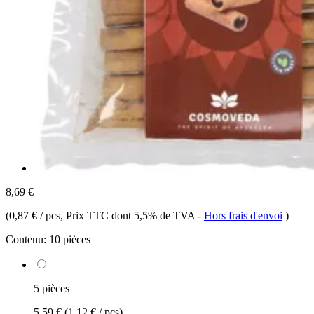
8,69 €
(
0,87 € / pcs
, Prix TTC dont 5,5% de TVA
-
Hors frais d'envoi
)
Contenu:
10 pièces
5 pièces
5,59 €
(1,12 € / pcs)