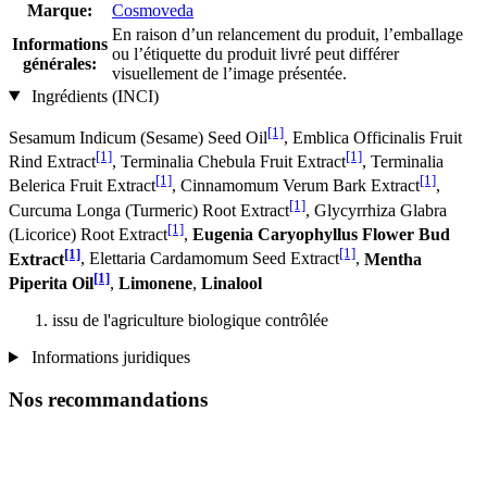
Marque:
Cosmoveda
En raison d’un relancement du produit, l’emballage
Informations
ou l’étiquette du produit livré peut différer
générales:
visuellement de l’image présentée.
Ingrédients (INCI)
[1]
Sesamum Indicum (Sesame) Seed Oil
, Emblica Officinalis Fruit
[1]
[1]
Rind Extract
, Terminalia Chebula Fruit Extract
, Terminalia
[1]
[1]
Belerica Fruit Extract
, Cinnamomum Verum Bark Extract
,
[1]
Curcuma Longa (Turmeric) Root Extract
, Glycyrrhiza Glabra
[1]
(Licorice) Root Extract
,
Eugenia Caryophyllus Flower Bud
[1]
[1]
Extract
, Elettaria Cardamomum Seed Extract
,
Mentha
[1]
Piperita Oil
,
Limonene
,
Linalool
issu de l'agriculture biologique contrôlée
Informations juridiques
Nos recommandations