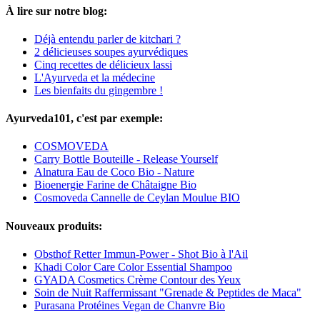
À lire sur notre blog:
Déjà entendu parler de kitchari ?
2 délicieuses soupes ayurvédiques
Cinq recettes de délicieux lassi
L'Ayurveda et la médecine
Les bienfaits du gingembre !
Ayurveda101, c'est par exemple:
COSMOVEDA
Carry Bottle Bouteille - Release Yourself
Alnatura Eau de Coco Bio - Nature
Bioenergie Farine de Châtaigne Bio
Cosmoveda Cannelle de Ceylan Moulue BIO
Nouveaux produits:
Obsthof Retter Immun-Power - Shot Bio à l'Ail
Khadi Color Care Color Essential Shampoo
GYADA Cosmetics Crème Contour des Yeux
Soin de Nuit Raffermissant "Grenade & Peptides de Maca"
Purasana Protéines Vegan de Chanvre Bio