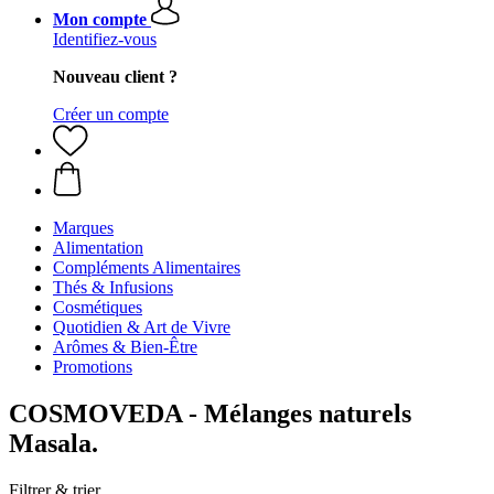
Mon compte
Identifiez-vous
Nouveau client ?
Créer un compte
Marques
Alimentation
Compléments Alimentaires
Thés & Infusions
Cosmétiques
Quotidien & Art de Vivre
Arômes & Bien-Être
Promotions
COSMOVEDA - Mélanges naturels
Masala.
Filtrer & trier