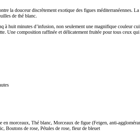
contre la douceur discrètement exotique des figues méditerranéennes. L
uilles de thé blanc.
inq à huit minutes d’infusion, non seulement une magnifique couleur cui
tte. Une composition raffinée et délicatement fruitée pour tous ceux qui
nutes
e en morceaux, Thé blanc, Morceaux de figue (Feigen, anti-agglomérant (
lic, Boutons de rose, Pétales de rose, fleur de bleuet