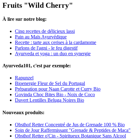
Fruits "Wild Cherry"
À lire sur notre blog:
Cinq recettes de délicieux lassi
Pain au Maïs Ayurvédique
Recette : tarte aux cerises à la cardamome
Parlons de l'agni - le feu digestif
Ayurveda et yoga : un duo en synergie
Ayurveda101, c'est par exemple:
Rapunzel
Bioenergie Fleur de Sel du Portugal
Préparation pour Naan Carotte et Curry Bio
Govinda Choc Bites Bio - Noix de Coco
Davert Lentilles Beluga Noires Bio
Nouveaux produits:
Obsthof Retter Concentré de Jus de Grenade 100 % Bio
Soin de Jour Raffermissant "Grenade & Peptides de Maca"
Obsthof Retter o'Cin - Spiritueux Botanique Sans Alcool