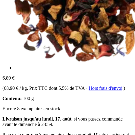
6,89 €
(
68,90 € / kg
, Prix TTC dont 5,5% de TVA
-
Hors frais d'envoi
)
Contenu:
100 g
Encore 8 exemplaires en stock
Livraison jusqu'au lundi, 17. août
, si vous passez commande
avant le
dimanche à 23:59
.
Il ne reste plus que 8 exemplaires de ce produit. D'autres arriveront