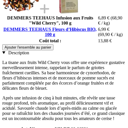
DEMMERS TEEHAUS Infusion aux Fruits
6,89 €
(68,90
"Wild Cherry", 100 g
€ / kg)
DEMMERS TEEHAUS Fleurs d’Hibiscus BIO,
6,99 €
100 g
(69,90 € / kg)
Coût total :
13,88 €
Ajouter l'ensemble au panier
Description
La tisane aux fruits Wild Cherry vous offre une expérience gustative
merveilleusement intense, rappelant le parfum de griottes
fraîchement cueillies. Sa base harmonieuse de cynorrhodon, de
fleurs d’hibiscus intenses et de morceaux de pomme sucrés est
parfaitement complétée par des écorces d’orange fruitées et de
délicates fleurs de bleuet.
Après une infusion de cinq à huit minutes, elle révèle une tasse
rouge profond, très aromatique, au profil délicieusement vif et
acidulé. Savourée chaude lors d’après-midis au calme ou glacée
pour se rafraîchir lors des chaudes journées d’été, ce grand classique
est un incontournable absolu pour tous les amateurs de cerise !