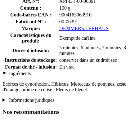
Art. N°:
XPI-DT-00-06391
Contenu :
100 g
Code-barres EAN :
9004163063910
Fabricant N° :
00-06391
Marque:
DEMMERS TEEHAUS
Caractéristiques du
Exempt de caféine
produit:
5 minutes, 6 minutes, 7 minutes, 8
Durée d'infusion:
minutes
Instructions de stockage:
conserver dans un endroit sec
Format de thé / infusion:
En vrac
Ingrédients
Écorces de cynorhodon, Hibiscus, Morceaux de pommes, zeste
d'orange, arôme de cerise , Fleurs de bleuet
Informations juridiques
Nos recommandations