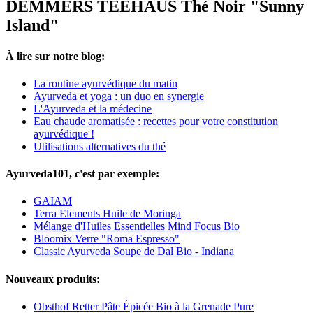
DEMMERS TEEHAUS Thé Noir "Sunny
Island"
À lire sur notre blog:
La routine ayurvédique du matin
Ayurveda et yoga : un duo en synergie
L'Ayurveda et la médecine
Eau chaude aromatisée : recettes pour votre constitution
ayurvédique !
Utilisations alternatives du thé
Ayurveda101, c'est par exemple:
GAIAM
Terra Elements Huile de Moringa
Mélange d'Huiles Essentielles Mind Focus Bio
Bloomix Verre "Roma Espresso"
Classic Ayurveda Soupe de Dal Bio - Indiana
Nouveaux produits:
Obsthof Retter Pâte Épicée Bio à la Grenade Pure