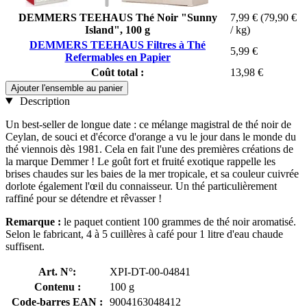
DEMMERS TEEHAUS Thé Noir "Sunny
7,99 €
(79,90 €
Island", 100 g
/ kg)
DEMMERS TEEHAUS Filtres à Thé
5,99 €
Refermables en Papier
Coût total :
13,98 €
Ajouter l'ensemble au panier
Description
Un best-seller de longue date : ce mélange magistral de thé noir de
Ceylan, de souci et d'écorce d'orange a vu le jour dans le monde du
thé viennois dès 1981. Cela en fait l'une des premières créations de
la marque Demmer ! Le goût fort et fruité exotique rappelle les
brises chaudes sur les baies de la mer tropicale, et sa couleur cuivrée
dorlote également l'œil du connaisseur. Un thé particulièrement
raffiné pour se détendre et rêvasser !
Remarque :
le paquet contient 100 grammes de thé noir aromatisé.
Selon le fabricant, 4 à 5 cuillères à café pour 1 litre d'eau chaude
suffisent.
Art. N°:
XPI-DT-00-04841
Contenu :
100 g
Code-barres EAN :
9004163048412