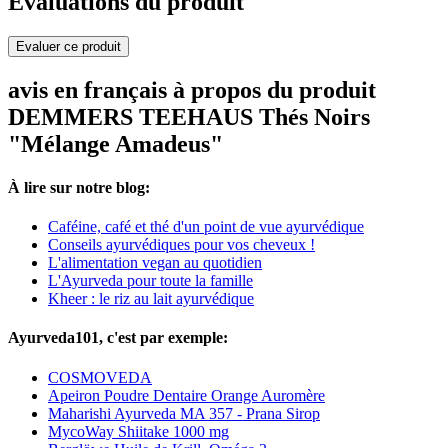
Evaluations du produit
Evaluer ce produit
avis en français à propos du produit
DEMMERS TEEHAUS Thés Noirs
"Mélange Amadeus"
À lire sur notre blog:
Caféine, café et thé d'un point de vue ayurvédique
Conseils ayurvédiques pour vos cheveux !
L'alimentation vegan au quotidien
L'Ayurveda pour toute la famille
Kheer : le riz au lait ayurvédique
Ayurveda101, c'est par exemple:
COSMOVEDA
Apeiron Poudre Dentaire Orange Auromère
Maharishi Ayurveda MA 357 - Prana Sirop
MycoWay Shiitake 1000 mg