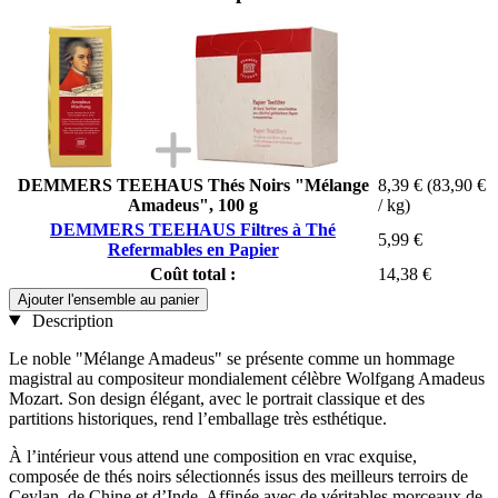
DEMMERS TEEHAUS Thés Noirs "Mélange
8,39 €
(83,90 €
Amadeus", 100 g
/ kg)
DEMMERS TEEHAUS Filtres à Thé
5,99 €
Refermables en Papier
Coût total :
14,38 €
Ajouter l'ensemble au panier
Description
Le noble "Mélange Amadeus" se présente comme un hommage
magistral au compositeur mondialement célèbre Wolfgang Amadeus
Mozart. Son design élégant, avec le portrait classique et des
partitions historiques, rend l’emballage très esthétique.
À l’intérieur vous attend une composition en vrac exquise,
composée de thés noirs sélectionnés issus des meilleurs terroirs de
Ceylan, de Chine et d’Inde. Affinée avec de véritables morceaux de