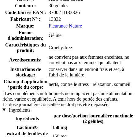
Contenu :
30 gélules
Code-barres EAN :
3700211133326
Fabricant N° :
13332
Marque:
Fleurance Nature
Forme
Gélule
d'administration:
Caractéristiques du
Cruelty-free
produit:
ne convient pas aux femmes enceintes, ne
Avertissements:
convient pas aux femmes qui allaitent
Instructions de
conserver dans un endroit frais et sec, à
stockage:
l'abri de la lumière
Champ d'application
nerfs, contre le stress - relaxation, sommeil
/ partie du corps:
i
Les compléments nutritionnels ne remplacent pas une alimentation
riche, variée et équilibrée. A tenir hors de portée des enfants.
La dose journalière conseillée ne doit pas être dépassée.
Ingrédients
par dose/portion journalière maximale
Ingrédients
(2 gélules)
Lactium®
150 mg
extrait de feuilles de
150 mg