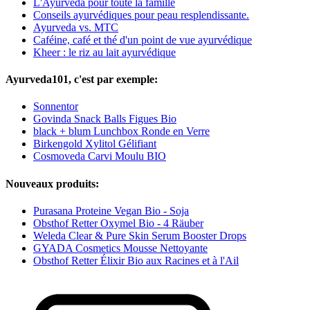
L'Ayurveda pour toute la famille
Conseils ayurvédiques pour peau resplendissante.
Ayurveda vs. MTC
Caféine, café et thé d'un point de vue ayurvédique
Kheer : le riz au lait ayurvédique
Ayurveda101, c'est par exemple:
Sonnentor
Govinda Snack Balls Figues Bio
black + blum Lunchbox Ronde en Verre
Birkengold Xylitol Gélifiant
Cosmoveda Carvi Moulu BIO
Nouveaux produits:
Purasana Proteine Vegan Bio - Soja
Obsthof Retter Oxymel Bio - 4 Räuber
Weleda Clear & Pure Skin Serum Booster Drops
GYADA Cosmetics Mousse Nettoyante
Obsthof Retter Élixir Bio aux Racines et à l'Ail