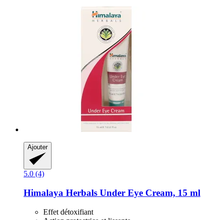
Ajouter
5.0 (4)
Himalaya Herbals
Under Eye Cream, 15 ml
Effet détoxifiant