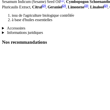
[1]
Sesamum Indicum (Sesame) Seed Oil
,
Cymbopogon Schoenanthu
[2]
[2]
[2]
[2]
Pluricaulis Extract,
Citral
,
Geraniol
,
Limonene
,
Linalool
,
issu de l'agriculture biologique contrôlée
à base d'huiles essentielles
Accessoires
Informations juridiques
Nos recommandations