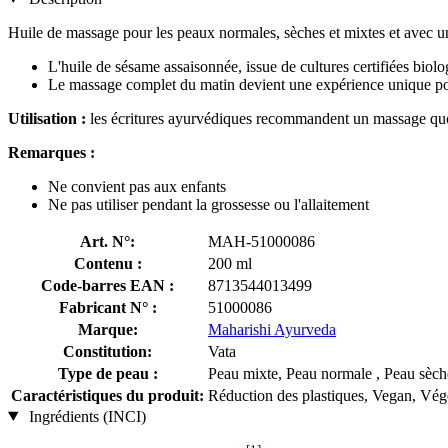
Huile de massage pour les peaux normales, sèches et mixtes et avec un
L'huile de sésame assaisonnée, issue de cultures certifiées biol
Le massage complet du matin devient une expérience unique pou
Utilisation :
les écritures ayurvédiques recommandent un massage quot
Remarques :
Ne convient pas aux enfants
Ne pas utiliser pendant la grossesse ou l'allaitement
Art. N°:
MAH-51000086
Contenu :
200 ml
Code-barres EAN :
8713544013499
Fabricant N° :
51000086
Marque:
Maharishi Ayurveda
Constitution:
Vata
Type de peau :
Peau mixte, Peau normale , Peau sèch
Caractéristiques du produit:
Réduction des plastiques, Vegan, Végé
Ingrédients (INCI)