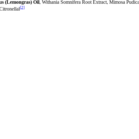
s (Lemongras) Oil
, Withania Somnifera Root Extract, Mimosa Pudica
[2]
 Citronellal