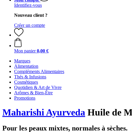
Identifiez-vous
Nouveau client ?
Créer un compte
Mon panier
0,00 €
Marques
Alimentation
Compléments Alimentaires
Thés & Infusions
Cosmétiques
Quotidien & Art de Vivre
Arômes & Bien-Être
Promotions
Maharishi Ayurveda
Huile de M
Pour les peaux mixtes, normales à sèches.