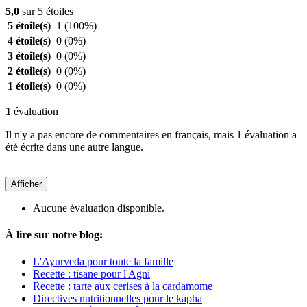
5,0
sur 5 étoiles
5 étoile(s)
1
(100%)
4 étoile(s)
0
(0%)
3 étoile(s)
0
(0%)
2 étoile(s)
0
(0%)
1 étoile(s)
0
(0%)
1
évaluation
Il n'y a pas encore de commentaires en français, mais 1 évaluation a
été écrite dans une autre langue.
Afficher
Aucune évaluation disponible.
À lire sur notre blog:
L'Ayurveda pour toute la famille
Recette : tisane pour l'Agni
Recette : tarte aux cerises à la cardamome
Directives nutritionnelles pour le kapha