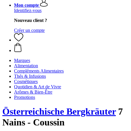
Mon compte
Identifiez-vous
Nouveau client ?
Créer un compte
Marques
Alimentation
Compléments Alimentaires
Thés & Infusions
Cosmétiques
Quotidien & Art de Vivre
Arômes & Bien-Être
Promotions
Österreichische Bergkräuter
7
Nains - Coussin