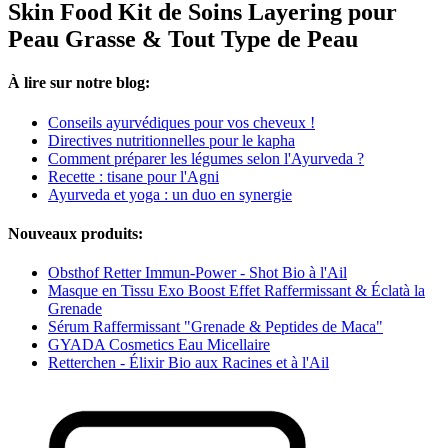
Skin Food Kit de Soins Layering pour
Peau Grasse & Tout Type de Peau
À lire sur notre blog:
Conseils ayurvédiques pour vos cheveux !
Directives nutritionnelles pour le kapha
Comment préparer les légumes selon l'Ayurveda ?
Recette : tisane pour l'Agni
Ayurveda et yoga : un duo en synergie
Nouveaux produits:
Obsthof Retter Immun-Power - Shot Bio à l'Ail
Masque en Tissu Exo Boost Effet Raffermissant & Éclatà la
Grenade
Sérum Raffermissant "Grenade & Peptides de Maca"
GYADA Cosmetics Eau Micellaire
Retterchen - Élixir Bio aux Racines et à l'Ail