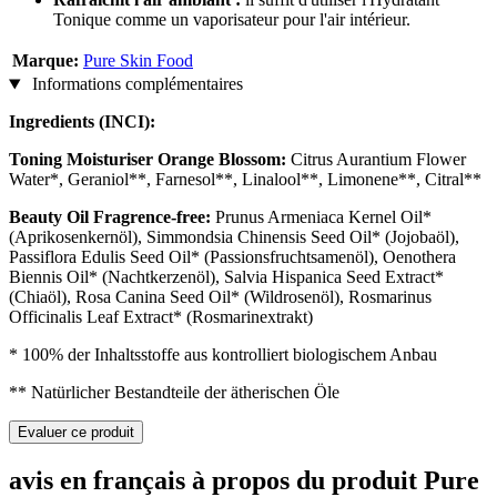
Tonique comme un vaporisateur pour l'air intérieur.
Marque:
Pure Skin Food
Informations complémentaires
Ingredients (INCI):
Toning Moisturiser Orange Blossom:
Citrus Aurantium Flower
Water*, Geraniol**, Farnesol**, Linalool**, Limonene**, Citral**
Beauty Oil Fragrence-free:
Prunus Armeniaca Kernel Oil*
(Aprikosenkernöl), Simmondsia Chinensis Seed Oil* (Jojobaöl),
Passiflora Edulis Seed Oil* (Passionsfruchtsamenöl), Oenothera
Biennis Oil* (Nachtkerzenöl), Salvia Hispanica Seed Extract*
(Chiaöl), Rosa Canina Seed Oil* (Wildrosenöl), Rosmarinus
Officinalis Leaf Extract* (Rosmarinextrakt)
* 100% der Inhaltsstoffe aus kontrolliert biologischem Anbau
** Natürlicher Bestandteile der ätherischen Öle
Evaluer ce produit
avis en français à propos du produit Pure