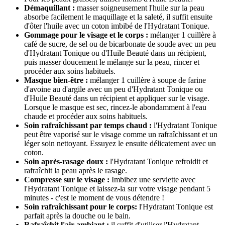
Démaquillant :
masser soigneusement l'huile sur la peau
absorbe facilement le maquillage et la saleté, il suffit ensuite
d'ôter l'huile avec un coton imbibé de l'Hydratant Tonique.
Gommage pour le visage et le corps :
mélanger 1 cuillère à
café de sucre, de sel ou de bicarbonate de soude avec un peu
d'Hydratant Tonique ou d'Huile Beauté dans un récipient,
puis masser doucement le mélange sur la peau, rincer et
procéder aux soins habituels.
Masque bien-être :
mélanger 1 cuillère à soupe de farine
d'avoine au d'argile avec un peu d'Hydratant Tonique ou
d'Huile Beauté dans un récipient et appliquer sur le visage.
Lorsque le masque est sec, rincez-le abondamment à l'eau
chaude et procéder aux soins habituels.
Soin rafraîchissant par temps chaud :
l'Hydratant Tonique
peut être vaporisé sur le visage comme un rafraîchissant et un
léger soin nettoyant. Essuyez le ensuite délicatement avec un
coton.
Soin après-rasage doux :
l'Hydratant Tonique refroidit et
rafraîchit la peau après le rasage.
Compresse sur le visage :
Imbibez une serviette avec
l'Hydratant Tonique et laissez-la sur votre visage pendant 5
minutes - c'est le moment de vous détendre !
Soin rafraîchissant pour le corps:
l'Hydratant Tonique est
parfait après la douche ou le bain.
Rafraîchit l'air ambiant :
il suffit d'utiliser l'Hydratant