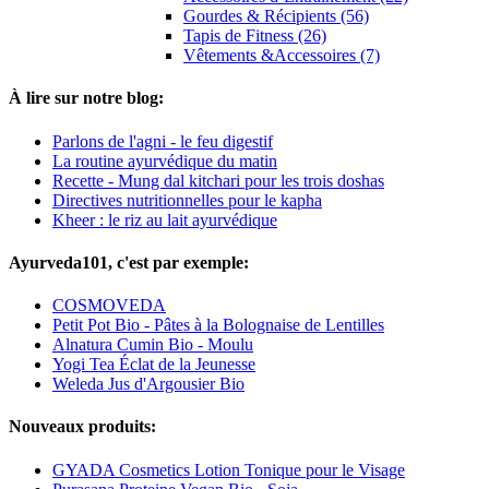
Gourdes & Récipients (56)
Tapis de Fitness (26)
Vêtements &Accessoires (7)
À lire sur notre blog:
Parlons de l'agni - le feu digestif
La routine ayurvédique du matin
Recette - Mung dal kitchari pour les trois doshas
Directives nutritionnelles pour le kapha
Kheer : le riz au lait ayurvédique
Ayurveda101, c'est par exemple:
COSMOVEDA
Petit Pot Bio - Pâtes à la Bolognaise de Lentilles
Alnatura Cumin Bio - Moulu
Yogi Tea Éclat de la Jeunesse
Weleda Jus d'Argousier Bio
Nouveaux produits:
GYADA Cosmetics Lotion Tonique pour le Visage