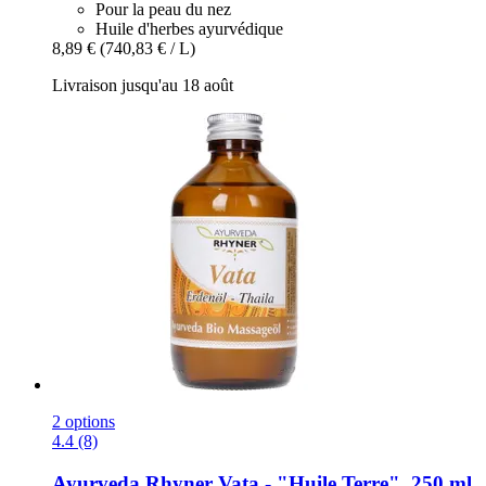
Pour la peau du nez
Huile d'herbes ayurvédique
8,89 €
(740,83 € / L)
Livraison jusqu'au 18 août
2 options
4.4 (8)
Ayurveda Rhyner
Vata -​ "Huile Terre", 250 ml