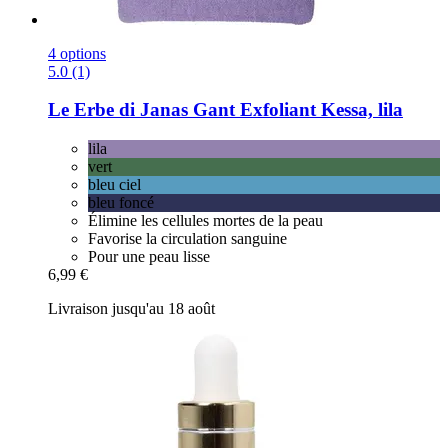
4 options
5.0 (1)
Le Erbe di Janas
Gant Exfoliant Kessa, lila
lila
vert
bleu ciel
bleu foncé
Élimine les cellules mortes de la peau
Favorise la circulation sanguine
Pour une peau lisse
6,99 €
Livraison jusqu'au 18 août