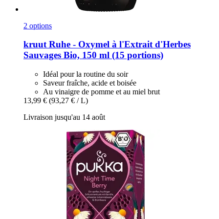
2 options
kruut
Ruhe -​ Oxymel à l'Extrait d'Herbes
Sauvages Bio, 150 ml (15 portions)
Idéal pour la routine du soir
Saveur fraîche, acide et boisée
Au vinaigre de pomme et au miel brut
13,99 €
(93,27 € / L)
Livraison jusqu'au 14 août