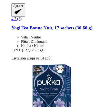
Ajouter
4.7 (3)
Yogi Tea
Bonne Nuit, 17 sachets (30,60 g)
Vata : Neutre
Pitta : Diminuant
Kapha : Neutre
3,89 €
(127,12 € / kg)
Livraison jusqu'au 14 août