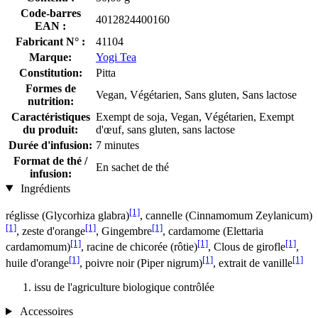
Code-barres
4012824400160
EAN :
Fabricant N° :
41104
Marque:
Yogi Tea
Constitution:
Pitta
Formes de
Vegan, Végétarien, Sans gluten, Sans lactose
nutrition:
Caractéristiques
Exempt de soja, Vegan, Végétarien, Exempt
du produit:
d'œuf, sans gluten, sans lactose
Durée d'infusion:
7 minutes
Format de thé /
En sachet de thé
infusion:
Ingrédients
[1]
réglisse (Glycorhiza glabra)
, cannelle (Cinnamomum Zeylanicum)
[1]
[1]
[1]
, zeste d'orange
, Gingembre
, cardamome (Elettaria
[1]
[1]
[1]
cardamomum)
, racine de chicorée (rôtie)
, Clous de girofle
,
[1]
[1]
[1]
huile d'orange
, poivre noir (Piper nigrum)
, extrait de vanille
issu de l'agriculture biologique contrôlée
Accessoires