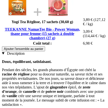
3,89 €
(127,12
Yogi Tea Réglisse, 17 sachets (30,60 g)
€ / kg)
TEEKANNE NamasTee Bio - Power Woman,
3,09 €
tisane pour femme (15 sachets à double
(114,44 € / kg)
chambre) (27 g)
Coût total :
6,98 €
Ajouter l'ensemble au panier
Description
Doux, équilibrant, satisfaisant.
Pendant des siècles, les grands pharaons d’Égypte ont chéri la
racine de réglisse
pour sa douceur naturelle, sa saveur riche et ses
propriétés revitalisantes. De nos jours, sa saveur douce et délicieuse
aide à nous ramener à la terre et à trouver l’équilibre et le calme dans
nos vies trépidantes. L’ajout de
gingembre
épicé, de
zeste
d’orange
, de
cannelle
et de
poivre noir
combinés avec une pointe
de
vanille
crée une saveur unique et intrigante, parfaite à tout
moment de la journée. Le message subtil de cette infusion est : « La
satisfaction ».