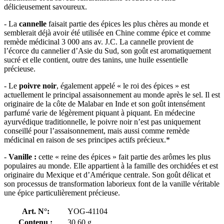
délicieusement savoureux.
- La
cannelle
faisait partie des épices les plus chères au monde et
semblerait déjà avoir été utilisée en Chine comme épice et comme
remède médicinal 3 000 ans av. J.C. La cannelle provient de
l’écorce du cannelier d’Asie du Sud, son goût est aromatiquement
sucré et elle contient, outre des tanins, une huile essentielle
précieuse.
- Le
poivre noir
, également appelé « le roi des épices » est
actuellement le principal assaisonnement au monde après le sel. Il est
originaire de la côte de Malabar en Inde et son goût intensément
parfumé varie de légèrement piquant à piquant. En médecine
ayurvédique traditionnelle, le poivre noir n’est pas uniquement
conseillé pour l’assaisonnement, mais aussi comme remède
médicinal en raison de ses principes actifs précieux.*
-
Vanille :
cette « reine des épices » fait partie des arômes les plus
populaires au monde. Elle appartient à la famille des orchidées et est
originaire du Mexique et d’Amérique centrale. Son goût délicat et
son processus de transformation laborieux font de la vanille véritable
une épice particulièrement précieuse.
Art. N°:
YOG-41104
Contenu :
30,60 g