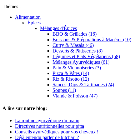
Thèmes :
Alimentation
Épices
Mélanges d'Épices
BBQ & Grillades (16)
Boissons & Préparations à Macérer (10)
Curry & Masala (46)
Desserts & Pâtisseries (8)
Légumes et Plats Végétariens (58)
Mélanges Ayurvédiques (61)
Pain & Viennoiseries (3)
Pizza & Pâtes (14)
Riz & Risotto (12)
Sauces, Dips & Tartinades (24)
Soupes (11)
Viande & Poisson (47)
À lire sur notre blog:
La routine ayurvédique du matin
Directives nutritionnelles pour pitta
Conseils ayurvédiques pour vos cheveux !
Déjà entendu parler de kitchari ?