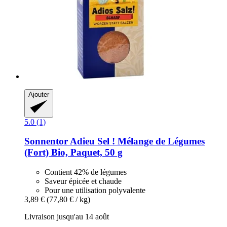
Ajouter
5.0 (1)
Sonnentor
Adieu Sel ! Mélange de Légumes
(Fort) Bio, Paquet, 50 g
Contient 42% de légumes
Saveur épicée et chaude
Pour une utilisation polyvalente
3,89 €
(77,80 € / kg)
Livraison jusqu'au 14 août