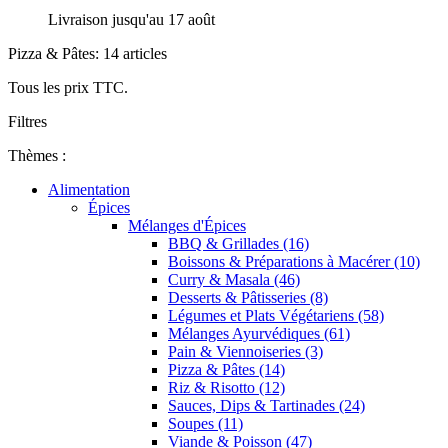
Livraison jusqu'au 17 août
Pizza & Pâtes: 14 articles
Tous les prix TTC.
Filtres
Thèmes :
Alimentation
Épices
Mélanges d'Épices
BBQ & Grillades (16)
Boissons & Préparations à Macérer (10)
Curry & Masala (46)
Desserts & Pâtisseries (8)
Légumes et Plats Végétariens (58)
Mélanges Ayurvédiques (61)
Pain & Viennoiseries (3)
Pizza & Pâtes (14)
Riz & Risotto (12)
Sauces, Dips & Tartinades (24)
Soupes (11)
Viande & Poisson (47)