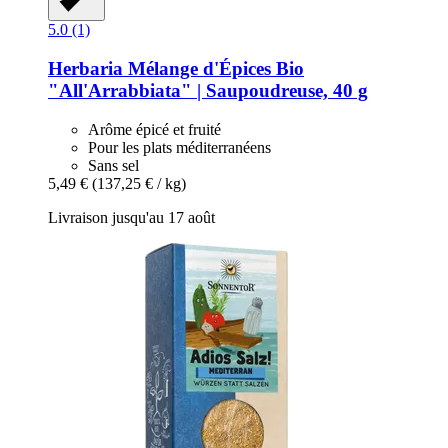
5.0 (1)
Herbaria
Mélange d'Épices Bio
"All'Arrabbiata" | Saupoudreuse, 40 g
Arôme épicé et fruité
Pour les plats méditerranéens
Sans sel
5,49 €
(137,25 € / kg)
Livraison jusqu'au 17 août