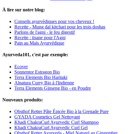
À lire sur notre blog:
Conseils ayurvédiques pour vos cheveux !
Recette - Mung dal kitchari pour les trois doshas
Parlons de l'agni - le feu digestif
Recette : tisane pour l'Agni
Pain au Maïs Ayurvédique
Ayurveda101, c'est par exemple:
Ecover
Sonnentor Estragon Bio
Terra Elements Bio Haritaki
Alnatura Curry Bio à l'Indienne
Terra Elements Ginseng Bio - en Poudre
Nouveaux produits:
Obsthof Retter Pâte Épicée Bio à la Grenade Pure
GYADA Cosmetics Gel Nettoyant
Khadi ChakraCurl Ayurvedic Curl Shampoo
Khadi ChakraCurl Ayurvedic Curl Gel
Obsthof Retter Ayurveda - Miel Naturel au Gingembre