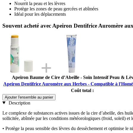
Nourrit la peau et les lèvres
Protège les zones de peau gercées et abîmées
Idéal pour les déplacements
Souvent acheté avec Apeiron Dentifrice Auromère au
Apeiron Baume de Cire d’Abeille - Soin Intensif Peau & Lèv
Apeiron Dentifrice Auromère aux Herbes - Compatible à l'Homé
Coût total :
Ajouter l'ensemble au panier
Description
Le complexe de substances actives issues de la cire d’abeille, des huil
sollicitée, abîmée par les conditions météorologiques (froid, soleil) et
• Protège la peau sensible des lèvres du dessèchement et optimise le n