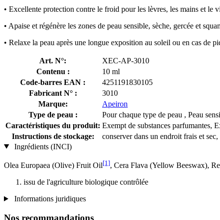
• Excellente protection contre le froid pour les lèvres, les mains et le v
• Apaise et régénère les zones de peau sensible, sèche, gercée et squam
• Relaxe la peau après une longue exposition au soleil ou en cas de pi
Art. N°:
XEC-AP-3010
Contenu :
10 ml
Code-barres EAN :
4251191830105
Fabricant N° :
3010
Marque:
Apeiron
Type de peau :
Pour chaque type de peau , Peau sensib
Caractéristiques du produit:
Exempt de substances parfumantes, 
Instructions de stockage:
conserver dans un endroit frais et sec, 
Ingrédients (INCI)
[1]
Olea Europaea (Olive) Fruit Oil
, Cera Flava (Yellow Beeswax), Re
issu de l'agriculture biologique contrôlée
Informations juridiques
Nos recommandations