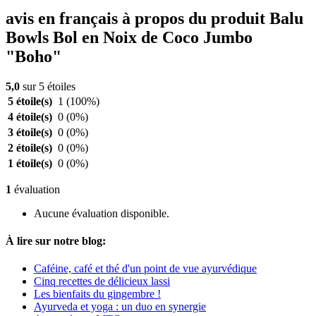
avis en français à propos du produit Balu
Bowls Bol en Noix de Coco Jumbo
"Boho"
5,0
sur 5 étoiles
5 étoile(s)
1
(100%)
4 étoile(s)
0
(0%)
3 étoile(s)
0
(0%)
2 étoile(s)
0
(0%)
1 étoile(s)
0
(0%)
1
évaluation
Aucune évaluation disponible.
À lire sur notre blog:
Caféine, café et thé d'un point de vue ayurvédique
Cinq recettes de délicieux lassi
Les bienfaits du gingembre !
Ayurveda et yoga : un duo en synergie