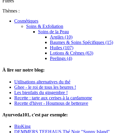
Filtres
Thèmes :
Cosmétiques
Soins & Exfoliation
Soins de la Peau
Argiles (10)
Baumes & Soins Spécifiques (15)
Huiles (107)
Lotions & Crèmes (63)
Peelings (4)
À lire sur notre blog:
Utilisations alternatives du thé
Ghee - le roi de tous les beurres !
Les bienfaits du gingembre !
Recette : tarte aux cerises à la cardamome
Recette d'hiver - Houmous de betterave
Ayurveda101, c'est par exemple:
BioKing
DEMMERS TEEHAUS Thé Noir "Sunny Island"