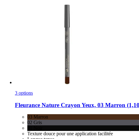
3 options
Fleurance Nature
Crayon Yeux, 03 Marron (1,10
03 Marron
02 Gris
01 Noir
Texture douce pour une application facilitée