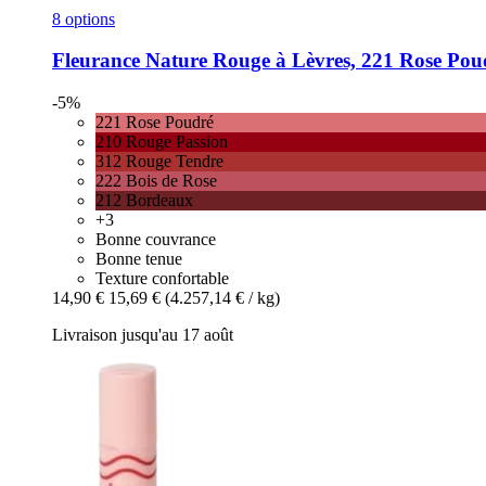
8 options
Fleurance Nature
Rouge à Lèvres, 221 Rose Poud
-5%
221 Rose Poudré
210 Rouge Passion
312 Rouge Tendre
222 Bois de Rose
212 Bordeaux
+3
Bonne couvrance
Bonne tenue
Texture confortable
14,90 €
15,69 €
(4.257,14 € / kg)
Livraison jusqu'au 17 août