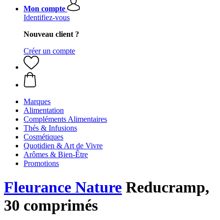
Mon compte
Identifiez-vous
Nouveau client ?
Créer un compte
Marques
Alimentation
Compléments Alimentaires
Thés & Infusions
Cosmétiques
Quotidien & Art de Vivre
Arômes & Bien-Être
Promotions
Fleurance Nature
Reducramp,
30 comprimés