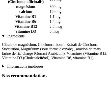
(Cinchona officinalis)
magnésium
300 mg
calcium
120 mg
Vitamine B1
1,1 mg
Vitamine B6
1,4 mg
Vitamine B12
2,5 mcg
vitamine D3
5 mcg
Ingrédients
Citrate de magnésium, Calciumcarbonat, Extrait de Cinchona
Succirubra, Magnésium (sous forme d'oxyde) , amidon de maïs,
farine de riz, charge (Gummi Arabicum), Vitamines (Vitamine B12,
Vitamine D3 (Cholecalciférol), Vitamine B6, vitamine B1)
Informations juridiques
Nos recommandations