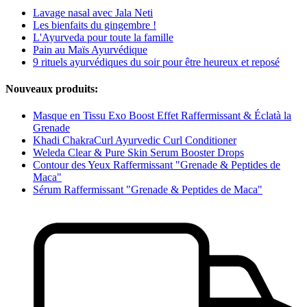
Lavage nasal avec Jala Neti
Les bienfaits du gingembre !
L'Ayurveda pour toute la famille
Pain au Maïs Ayurvédique
9 rituels ayurvédiques du soir pour être heureux et reposé
Nouveaux produits:
Masque en Tissu Exo Boost Effet Raffermissant & Éclatà la
Grenade
Khadi ChakraCurl Ayurvedic Curl Conditioner
Weleda Clear & Pure Skin Serum Booster Drops
Contour des Yeux Raffermissant "Grenade & Peptides de
Maca"
Sérum Raffermissant "Grenade & Peptides de Maca"