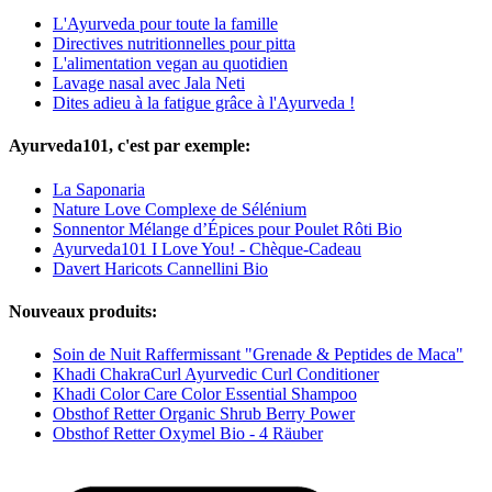
L'Ayurveda pour toute la famille
Directives nutritionnelles pour pitta
L'alimentation vegan au quotidien
Lavage nasal avec Jala Neti
Dites adieu à la fatigue grâce à l'Ayurveda !
Ayurveda101, c'est par exemple:
La Saponaria
Nature Love Complexe de Sélénium
Sonnentor Mélange d’Épices pour Poulet Rôti Bio
Ayurveda101 I Love You! - Chèque-Cadeau
Davert Haricots Cannellini Bio
Nouveaux produits:
Soin de Nuit Raffermissant "Grenade & Peptides de Maca"
Khadi ChakraCurl Ayurvedic Curl Conditioner
Khadi Color Care Color Essential Shampoo
Obsthof Retter Organic Shrub Berry Power
Obsthof Retter Oxymel Bio - 4 Räuber