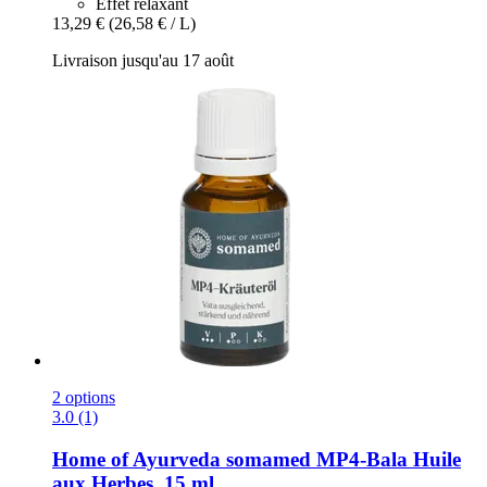
Effet relaxant
13,29 €
(26,58 € / L)
Livraison jusqu'au 17 août
2 options
3.0 (1)
Home of Ayurveda somamed
MP4-​Bala Huile
aux Herbes, 15 ml