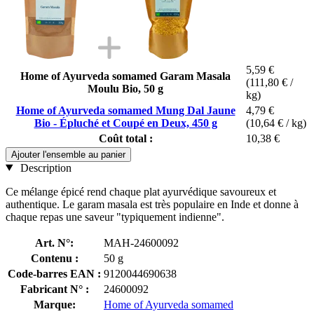
5,59 €
Home of Ayurveda somamed Garam Masala
(111,80 € /
Moulu Bio, 50 g
kg)
Home of Ayurveda somamed Mung Dal Jaune
4,79 €
Bio - Épluché et Coupé en Deux, 450 g
(10,64 € / kg)
Coût total :
10,38 €
Ajouter l'ensemble au panier
Description
Ce mélange épicé rend chaque plat ayurvédique savoureux et
authentique. Le garam masala est très populaire en Inde et donne à
chaque repas une saveur "typiquement indienne".
Art. N°:
MAH-24600092
Contenu :
50 g
Code-barres EAN :
9120044690638
Fabricant N° :
24600092
Marque:
Home of Ayurveda somamed