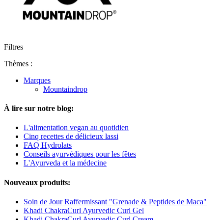
Filtres
Thèmes :
Marques
Mountaindrop
À lire sur notre blog:
L'alimentation vegan au quotidien
Cinq recettes de délicieux lassi
FAQ Hydrolats
Conseils ayurvédiques pour les fêtes
L'Ayurveda et la médecine
Nouveaux produits:
Soin de Jour Raffermissant "Grenade & Peptides de Maca"
Khadi ChakraCurl Ayurvedic Curl Gel
Khadi ChakraCurl Ayurvedic Curl Cream