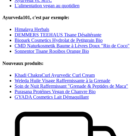
Ayurveda vs. MTC
L'alimentation vegan au quotidien
Ayurveda101, c'est par exemple:
Himalaya Herbals
DEMMERS TEEHAUS Tisane Désaltérante
Biopark Cosmetics Hydrolat de Petitgrain Bio
CMD Naturkosmetik Baume à Lèvres Doux "Rio de Coco"
Sonnentor Tisane Rooibos Orange Bio
Nouveaux produits:
Khadi ChakraCurl Ayurvedic Curl Cream
Weleda Huile Visage Raffermissante à la Grenade
Soin de Nuit Raffermissant "Grenade & Peptides de Maca"
Purasana Protéines Vegan de Chanvre Bio
GYADA Cosmetics Lait Démaquillant