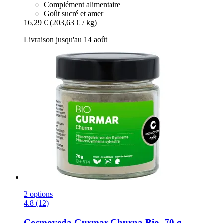
Complément alimentaire
Goût sucré et amer
16,29 €
(203,63 € / kg)
Livraison jusqu'au 14 août
2 options
4.8 (12)
Cosmoveda
Gurmar Churna Bio, 70 g