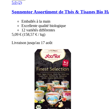
5.0 (2)
Sonnentor
Assortiment de Thés & Tisanes Bio Hap
Emballés à la main
Excellente qualité biologique
12 variétés différentes
5,09 €
(158,57 € / kg)
Livraison jusqu'au 17 août