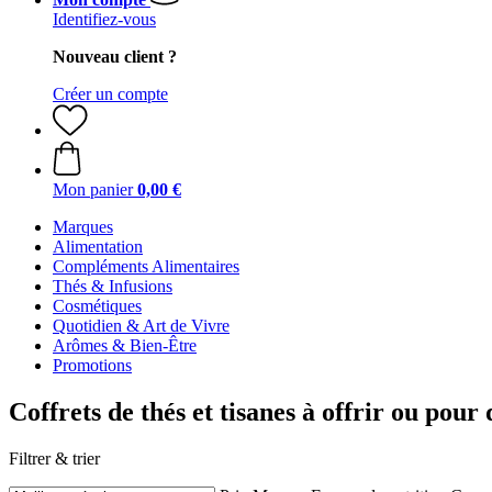
Identifiez-vous
Nouveau client ?
Créer un compte
Mon panier
0,00 €
Marques
Alimentation
Compléments Alimentaires
Thés & Infusions
Cosmétiques
Quotidien & Art de Vivre
Arômes & Bien-Être
Promotions
Coffrets de thés et tisanes à offrir ou po
Filtrer & trier