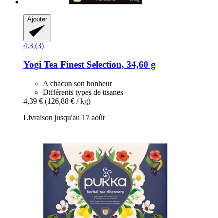
Ajouter
4.3 (3)
Yogi Tea
Finest Selection, 34,60 g
A chacun son bonheur
Différents types de tisanes
4,39 €
(126,88 € / kg)
Livraison jusqu'au 17 août