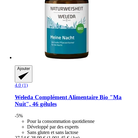
Ajouter
4.0 (1)
Weleda
Complément Alimentaire Bio "Ma
Nuit", 46 gélules
-5%
Pour la consommation quotidienne
Développé par des experts
Sans gluten et sans lactose
27,54 €
28,99 €
(1.001,45 € / kg)