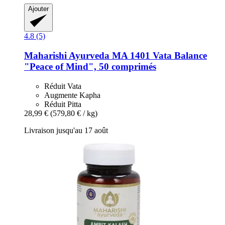
Ajouter
4.8 (5)
Maharishi Ayurveda
MA 1401 Vata Balance
"Peace of Mind", 50 comprimés
Réduit Vata
Augmente Kapha
Réduit Pitta
28,99 €
(579,80 € / kg)
Livraison jusqu'au 17 août