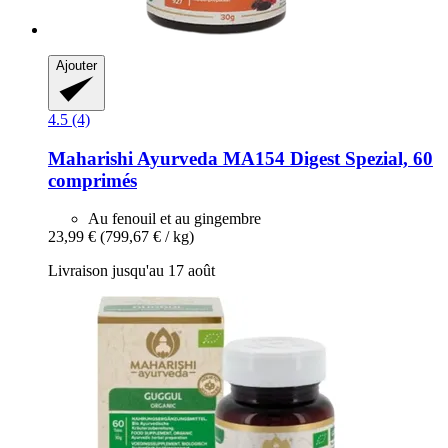
Ajouter
4.5 (4)
Maharishi Ayurveda
MA154 Digest Spezial, 60
comprimés
Au fenouil et au gingembre
23,99 €
(799,67 € / kg)
Livraison jusqu'au 17 août