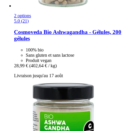
2 options
5.0 (21)
Cosmoveda
Bio Ashwagandha -​ Gélules, 200
gélules
100% bio
Sans gluten et sans lactose
Produit vegan
28,99 €
(402,64 € / kg)
Livraison jusqu'au 17 août