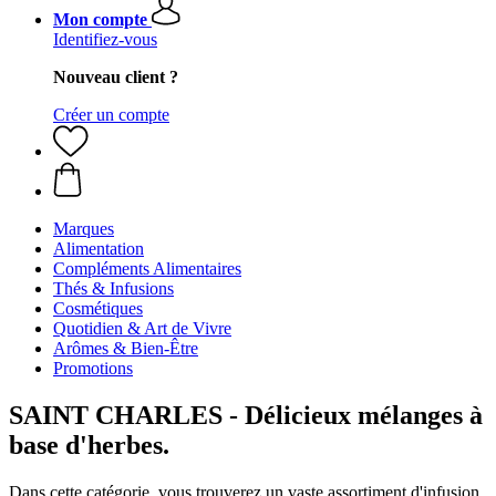
Mon compte
Identifiez-vous
Nouveau client ?
Créer un compte
Marques
Alimentation
Compléments Alimentaires
Thés & Infusions
Cosmétiques
Quotidien & Art de Vivre
Arômes & Bien-Être
Promotions
SAINT CHARLES - Délicieux mélanges à
base d'herbes.
Dans cette catégorie, vous trouverez un vaste assortiment d'infusion,