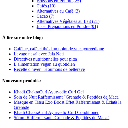
Boissons en Poudre (25)
Cafés (10)
Alternatives au Café (3)
Cacao (7)
Alternatives Végétales au Lait (21)
Jus et Préparations en Poudre (91)
À lire sur notre blog:
Caféine, café et thé d'un point de vue ayurvédique
Lavage nasal avec Jala Neti
Directives nutritionnelles pour pitta
L'alimentation vegan au quotidien
Recette d'hiver - Houmous de betterave
Nouveaux produits:
Khadi ChakraCurl Ayurvedic Curl Gel
Soin de Nuit Raffermissant "Grenade & Peptides de Maca"
Masque en Tissu Exo Boost Effet Raffermissant & Éclatà la
Grenade
Khadi ChakraCurl Ayurvedic Curl Conditioner
Sérum Raffermissant "Grenade & Peptides de Maca"