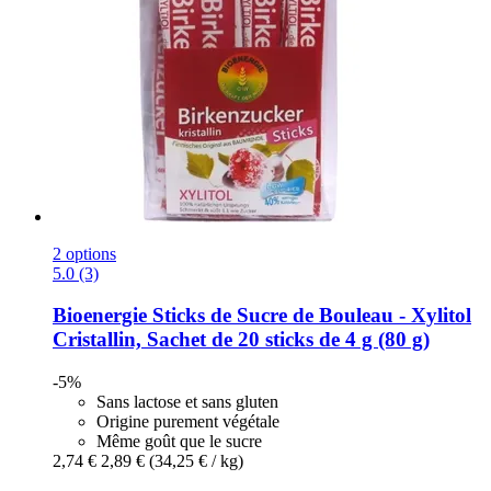
2 options
5.0 (3)
Bioenergie
Sticks de Sucre de Bouleau -​ Xylitol
Cristallin, Sachet de 20 sticks de 4 g (80 g)
-5%
Sans lactose et sans gluten
Origine purement végétale
Même goût que le sucre
2,74 €
2,89 €
(34,25 € / kg)